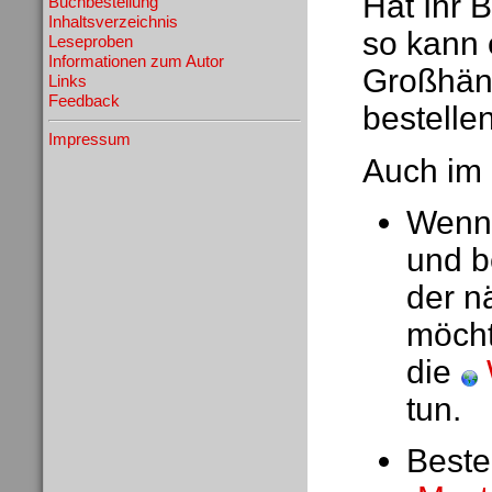
Hat Ihr 
Buchbestellung
Inhaltsverzeichnis
so kann 
Leseproben
Informationen zum Autor
Großhänd
Links
Feedback
bestellen
Impressum
Auch im I
Wenn 
und b
der n
möcht
die
tun.
Beste