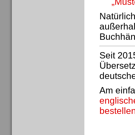
„Must
Natürlic
außerhal
Buchhänd
Seit 201
Übersetzu
deutsche
Am einf
englisc
bestelle