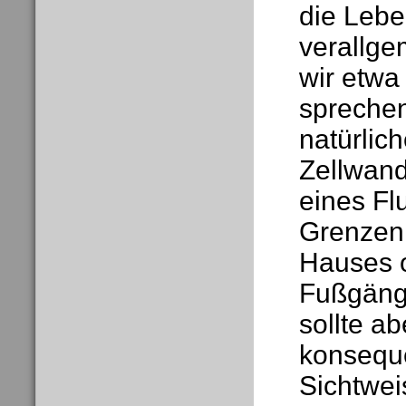
die Lebe
verallge
wir etwa
sprechen
natürlic
Zellwand
eines Fl
Grenzen
Hauses 
Fußgäng
sollte ab
konseque
Sichtwei