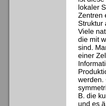
lokaler 
Zentren 
Struktur
Viele na
die mit 
sind. Ma
einer Ze
Informat
Produkti
werden. 
symmetri
B. die k
und es ä