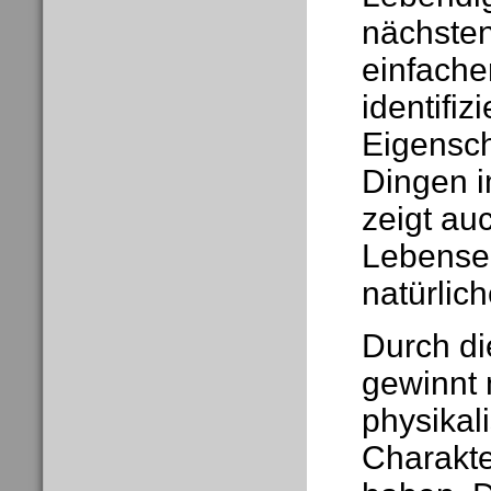
nächsten
einfache
identifiz
Eigensch
Dingen i
zeigt au
Lebensei
natürlich
Durch di
gewinnt 
physikal
Charakte