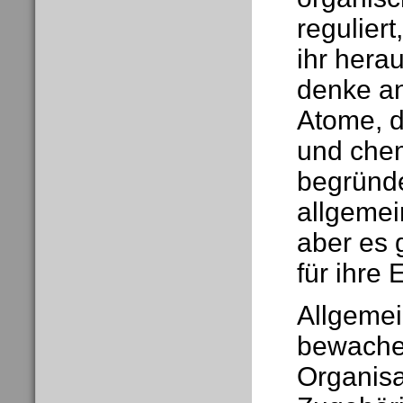
reguliert
ihr hera
denke an
Atome, d
und che
begründe
allgemei
aber es 
für ihre 
Allgemei
bewachen
Organisa