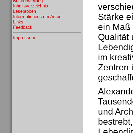
Buchbestellung
verschie
Inhaltsverzeichnis
Leseproben
Stärke e
Informationen zum Autor
Links
ein Maß 
Feedback
Qualität
Impressum
Lebendig
im kreat
Zentren 
geschaf
Alexande
Tausende
und Arch
bestreb
Lebendig