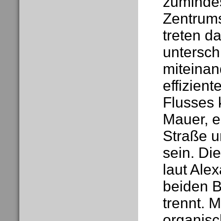
zumindes
Zentrums
treten d
untersc
miteinan
effizien
Flusses 
Mauer, 
Straße u
sein. Di
laut Alex
beiden B
trennt. 
organisc