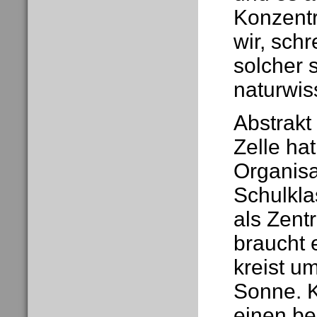
Konzentr
wir, schr
solcher 
naturwis
Abstrakt
Zelle ha
Organisa
Schulkla
als Zent
braucht 
kreist u
Sonne. K
einen be