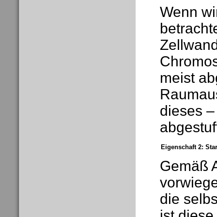
Wenn wir
betrachte
Zellwand
Chromoso
meist ab
Raumauss
dieses –
abgestuf
Eigenschaft 2: Sta
Gemäß Al
vorwiege
die selbs
ist dies