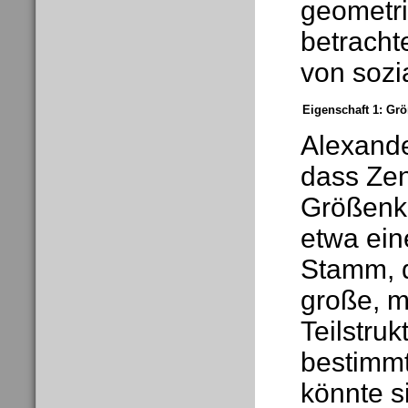
geometri
betracht
von sozi
Eigenschaft 1: Gr
Alexande
dass Zen
Größenkl
etwa ein
Stamm, d
große, m
Teilstru
bestimmt
könnte s