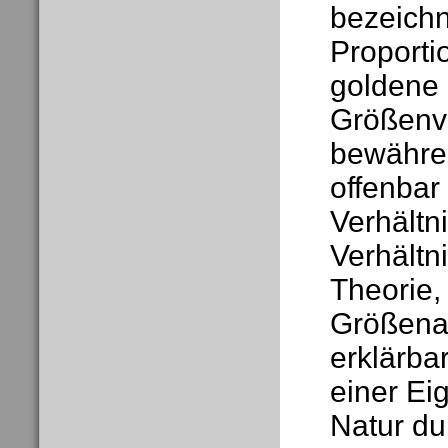
bezeichn
Proportio
goldene 
Größenve
bewähre
offenbar 
Verhältn
Verhältni
Theorie,
Größenab
erklärba
einer Ei
Natur du