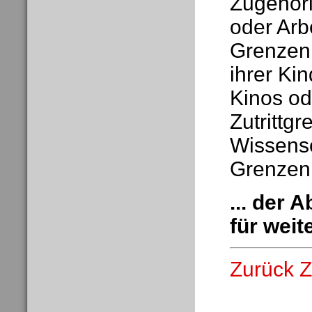
Zugehöri
oder Arb
Grenzen 
ihrer Ki
Kinos od
Zutrittg
Wissensc
Grenzen
... der 
für weit
Zurück Z