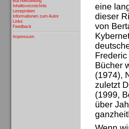
Buchbestellung
eine lan
Inhaltsverzeichnis
Leseproben
dieser R
Informationen zum Autor
Links
von Bert
Feedback
Kybernet
Impressum
deutsch
Frederic
Bücher w
(1974), 
zuletzt 
(1999, B
über Jah
ganzheit
Wenn wir