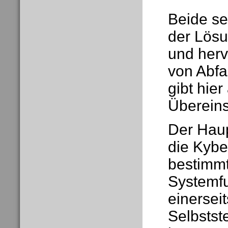
Beide se
der Lösu
und her
von Abfa
gibt hie
Überein
Der Haup
die Kybe
bestimm
Systemfu
einersei
Selbsts