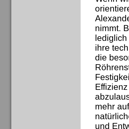
orientier
Alexande
nimmt. B
lediglic
ihre tec
die beso
Röhrenst
Festigke
Effizie
abzulaus
mehr auf
natürlic
und Entw