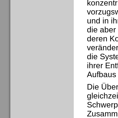
konzentr
vorzugsw
und in i
die aber 
deren Ko
veränder
die Syst
ihrer Ent
Aufbaus 
Die Über
gleichze
Schwerpu
Zusamme