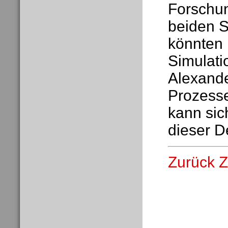
Forschun
beiden S
könnten 
Simulati
Alexande
Prozesse
kann sic
dieser D
Zurück Z