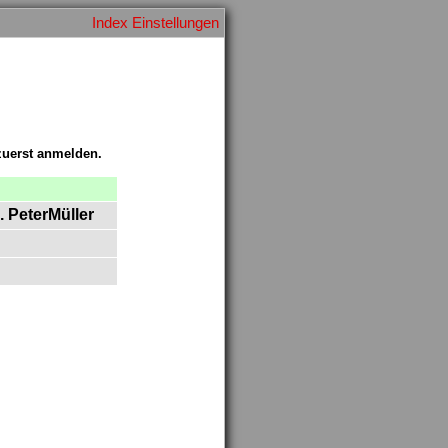
Index
Einstellungen
 zuerst anmelden.
. PeterMüller